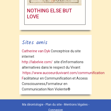
NOTHING ELSE BUT
LOVE
Sites amis
Catherine van Dyk
Conceptrice du site
internet
http://labelvie.com/
site d'informations
alternatives dans le respect du Vivant
https://www.aucoeurduvivant.com/communification
F
acilitateur en Communification et Access
Consciousness,Formateur en
Communication Non Violente®
Ma déontologie
-
Plan du site
-
Mentions légales
-
Connexion